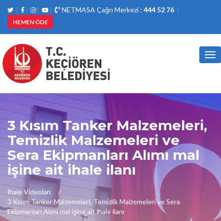
NETMASA Çağrı Merkezi :
444 52 76
HEMEN ÖDE
Tog
nav
3 Kısım Tanker Malzemeleri,
Temizlik Malzemeleri ve
Sera Ekipmanları Alımı mal
işine ait ihale ilanı
İhale Videoları
3 Kısım Tanker Malzemeleri, Temizlik Malzemeleri ve Sera
Ekipmanları Alımı mal işine ait ihale ilanı