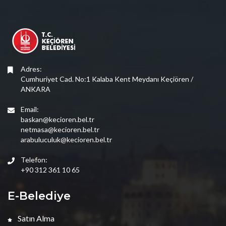
Adres:
Cumhuriyet Cad. No:1 Kalaba Kent Meydanı Keçiören /
ANKARA
Email:
baskan@kecioren.bel.tr
netmasa@kecioren.bel.tr
arabuluculuk@kecioren.bel.tr
Telefon:
+90 312 361 10 65
E-Belediye
Satın Alma