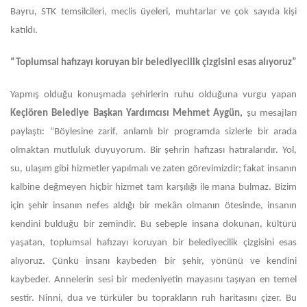
Bayru, STK temsilcileri, meclis üyeleri, muhtarlar ve çok sayıda kişi
katıldı.
“Toplumsal hafızayı koruyan bir belediyecilik çizgisini esas alıyoruz”
Yapmış olduğu konuşmada şehirlerin ruhu olduğuna vurgu yapan
Keçiören Belediye Başkan Yardımcısı Mehmet Aygün,
şu mesajları
paylaştı: “Böylesine zarif, anlamlı bir programda sizlerle bir arada
olmaktan mutluluk duyuyorum. Bir şehrin hafızası hatıralarıdır. Yol,
su, ulaşım gibi hizmetler yapılmalı ve zaten görevimizdir; fakat insanın
kalbine değmeyen hiçbir hizmet tam karşılığı ile mana bulmaz. Bizim
için şehir insanın nefes aldığı bir mekân olmanın ötesinde, insanın
kendini bulduğu bir zemindir. Bu sebeple insana dokunan, kültürü
yaşatan, toplumsal hafızayı koruyan bir belediyecilik çizgisini esas
alıyoruz. Çünkü insanı kaybeden bir şehir, yönünü ve kendini
kaybeder. Annelerin sesi bir medeniyetin mayasını taşıyan en temel
sestir. Ninni, dua ve türküler bu toprakların ruh haritasını çizer. Bu