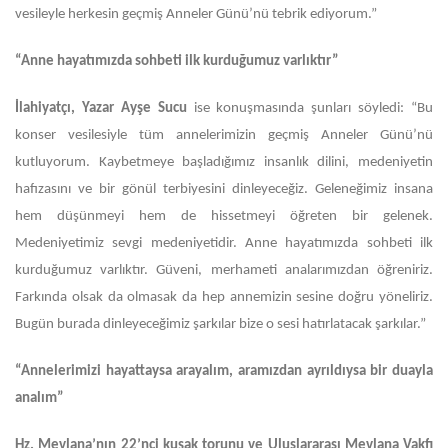
vesileyle herkesin geçmiş Anneler Günü’nü tebrik ediyorum.”
“Anne hayatımızda sohbeti ilk kurduğumuz varlıktır”
İlahiyatçı, Yazar Ayşe Sucu
ise konuşmasında şunları söyledi: “Bu
konser vesilesiyle tüm annelerimizin geçmiş Anneler Günü’nü
kutluyorum. Kaybetmeye başladığımız insanlık dilini, medeniyetin
hafızasını ve bir gönül terbiyesini dinleyeceğiz. Geleneğimiz insana
hem düşünmeyi hem de hissetmeyi öğreten bir gelenek.
Medeniyetimiz sevgi medeniyetidir. Anne hayatımızda sohbeti ilk
kurduğumuz varlıktır. Güveni, merhameti analarımızdan öğreniriz.
Farkında olsak da olmasak da hep annemizin sesine doğru yöneliriz.
Bugün burada dinleyeceğimiz şarkılar bize o sesi hatırlatacak şarkılar.”
“Annelerimizi hayattaysa arayalım, aramızdan ayrıldıysa bir duayla
analım”
Hz. Mevlana’nın 22’nci kuşak torunu ve Uluslararası Mevlana Vakfı