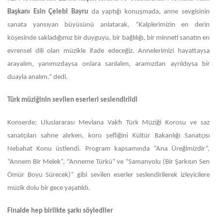
Başkanı Esin Çelebi Bayru
da yaptığı konuşmada, anne sevgisinin
sanata yansıyan büyüsünü anlatarak, “Kalplerimizin en derin
köşesinde sakladığımız bir duyguyu, bir bağlılığı, bir minneti sanatın en
evrensel dili olan müzikle ifade edeceğiz. Annelerimizi hayattaysa
arayalım, yanımızdaysa onlara sarılalım, aramızdan ayrıldıysa bir
duayla analım.” dedi.
Türk müziğinin sevilen eserleri seslendirildi
Konserde; Uluslararası Mevlana Vakfı Türk Müziği Korosu ve saz
sanatçıları sahne alırken, koro şefliğini Kültür Bakanlığı Sanatçısı
Nebahat Konu üstlendi. Program kapsamında “Ana Üreğimizdir”,
“Annem Bir Melek”, “Anneme Türkü” ve “Samanyolu (Bir Şarkısın Sen
Ömür Boyu Sürecek)” gibi sevilen eserler seslendirilerek izleyicilere
müzik dolu bir gece yaşatıldı.
Finalde hep birlikte şarkı söylediler