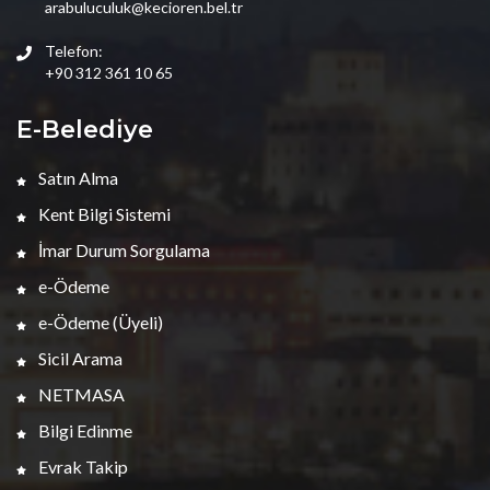
arabuluculuk@kecioren.bel.tr
Telefon:
+90 312 361 10 65
E-Belediye
Satın Alma
Kent Bilgi Sistemi
İmar Durum Sorgulama
e-Ödeme
e-Ödeme (Üyeli)
Sicil Arama
NETMASA
Bilgi Edinme
Evrak Takip