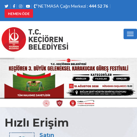
NETMASA Çağrı Merkezi :
444 52 76
HEMEN ÖDE
Tog
nav
Hızlı Erişim
Satın