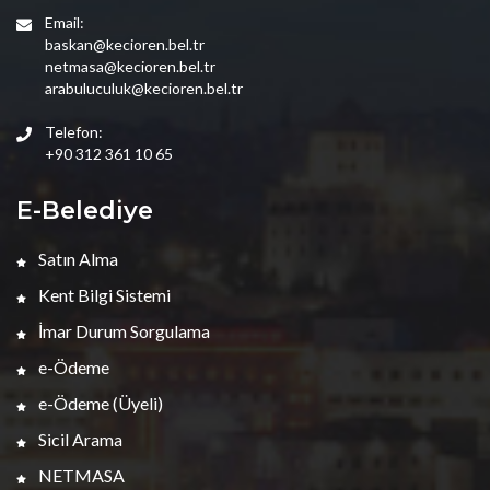
Email:
baskan@kecioren.bel.tr
netmasa@kecioren.bel.tr
arabuluculuk@kecioren.bel.tr
Telefon:
+90 312 361 10 65
E-Belediye
Satın Alma
Kent Bilgi Sistemi
İmar Durum Sorgulama
e-Ödeme
e-Ödeme (Üyeli)
Sicil Arama
NETMASA