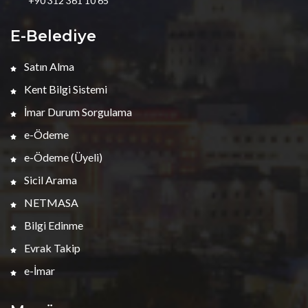
+90 312 361 10 65
E-Belediye
Satın Alma
Kent Bilgi Sistemi
İmar Durum Sorgulama
e-Ödeme
e-Ödeme (Üyeli)
Sicil Arama
NETMASA
Bilgi Edinme
Evrak Takip
e-İmar