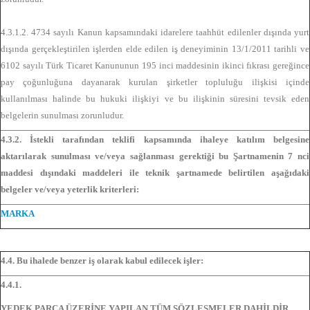
4.3.1.2. 4734 sayılı Kanun kapsamındaki idarelere taahhüt edilenler dışında yurt
dışında gerçekleştirilen işlerden elde edilen iş deneyiminin 13/1/2011 tarihli ve
6102 sayılı Türk Ticaret Kanununun 195 inci maddesinin ikinci fıkrası gereğince
pay çoğunluğuna dayanarak kurulan şirketler topluluğu ilişkisi içinde
kullanılması halinde bu hukuki ilişkiyi ve bu ilişkinin süresini tevsik eden
belgelerin sunulması zorunludur.
4.3.2. İstekli tarafından teklifi kapsamında ihaleye katılım belgesine
aktarılarak sunulması ve/veya sağlanması gerektiği bu Şartnamenin 7 nci
maddesi dışındaki maddeleri ile teknik şartnamede belirtilen aşağıdaki
belgeler ve/veya yeterlik kriterleri:
MARKA
4.4. Bu ihalede benzer iş olarak kabul edilecek işler:
4.4.1.
YEDEK PARÇA ÜZERİNE YAPILAN TÜM SÖZLEŞMELER DAHİLDİR