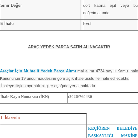
Sınır Değer
:
dört katına eşit veya bu
değerin altında
E-İhale
:
Evet
ARAÇ YEDEK PARÇA SATIN ALINACAKTIR
Araçlar İçin Muhtelif Yedek Parça Alımı
mal alımı 4734 sayılı Kamu İhal
Kanununun 19 uncu maddesine göre açık ihale usulü ile ihale edilecektir.
İhaleye ilişkin ayrıntılı bilgiler aşağıda yer almaktadır:
İhale Kayıt Numarası (İKN)
:
2026/769430
1- İdarenin
KEÇİÖREN BELEDİYE
BAŞKANLIĞI MAKİNE