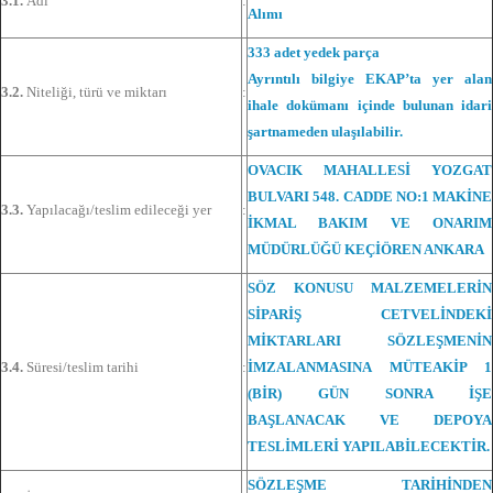
3.1.
Adı
:
Alımı
333 adet yedek parça
Ayrıntılı bilgiye EKAP’ta yer alan
3.2.
Niteliği, türü ve miktarı
:
ihale dokümanı içinde bulunan idari
şartnameden ulaşılabilir.
OVACIK MAHALLESİ YOZGAT
BULVARI 548. CADDE NO:1 MAKİNE
3.3.
Yapılacağı/teslim edileceği yer
:
İKMAL BAKIM VE ONARIM
MÜDÜRLÜĞÜ KEÇİÖREN ANKARA
SÖZ KONUSU MALZEMELERİN
SİPARİŞ CETVELİNDEKİ
MİKTARLARI SÖZLEŞMENİN
3.4.
Süresi/teslim tarihi
:
İMZALANMASINA MÜTEAKİP 1
(BİR) GÜN SONRA İŞE
BAŞLANACAK VE DEPOYA
TESLİMLERİ YAPILABİLECEKTİR.
SÖZLEŞME TARİHİNDEN