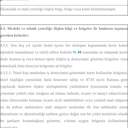
Ekonomik ve mali yeterliğe ilişkin bilgi, belge veya kriter belirtilmemiştir.
4.3. Mesleki ve teknik yeterliğe ilişkin bilgi ve belgeler ile bunların taşıması
gereken kriterler:
4.3.1. Son beş yıl içinde bedel içeren bir sözleşme kapsamında kesin kabul
işlemleri tamamlanan ve teklif edilen bedelin
% 40
oranından az olmamak üzere
ihale konusu iş veya benzer işlere ilişkin iş deneyimini gösteren belgelere veya
teknolojik ürün deneyim belgesine ait bilgiler.
4.3.1.1. Tüzel kişi tarafından iş deneyimini göstermek üzere kullanılan belgenin,
tüzel kişiliğin yarısından fazla hissesine sahip ve 4734 sayılı Kanuna göre
yapılacak ihalelere ilişkin sözleşmelerin yürütülmesi konusunda temsile ve
yönetime yetkili olan ortağına ait olması halinde, ticaret ve sanayi odası/ticaret
odası bünyesinde bulunan ticaret sicili müdürlükleri veya yeminli mali müşavir
ya da serbest muhasebeci mali müşavir tarafından ilk ilan tarihinden sonra
düzenlenen ve düzenlendiği tarihten geriye doğru son bir yıldır kesintisiz olarak
bu şartların korunduğunu gösteren, e-forma uygun belgenin kullanılması
zorunludur.