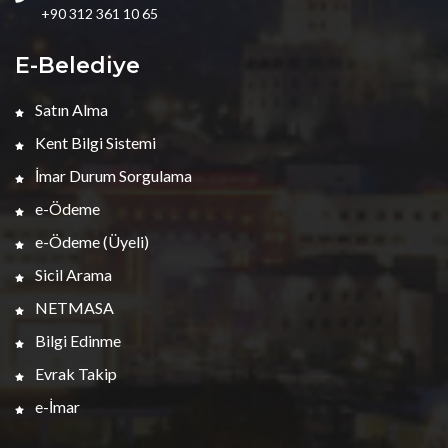
+90 312 361 10 65
E-Belediye
Satın Alma
Kent Bilgi Sistemi
İmar Durum Sorgulama
e-Ödeme
e-Ödeme (Üyeli)
Sicil Arama
NETMASA
Bilgi Edinme
Evrak Takip
e-İmar