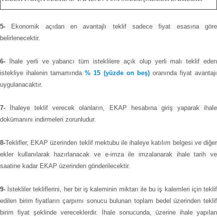
5-
Ekonomik açıdan en avantajlı teklif sadece fiyat esasına göre
belirlenecektir.
6-
İhale yerli ve yabancı tüm isteklilere açık olup yerli malı teklif eden
istekliye ihalenin tamamında
% 15 (yüzde on beş)
oranında fiyat avantaj
uygulanacaktır.
7-
İhaleye teklif verecek olanların, EKAP hesabına giriş yaparak ihale
dokümanını indirmeleri zorunludur.
8-
Teklifler, EKAP üzerinden teklif mektubu ile ihaleye katılım belgesi ve diğer
ekler kullanılarak hazırlanacak ve e-imza ile imzalanarak ihale tarih ve
saatine kadar EKAP üzerinden gönderilecektir.
9-
İstekliler tekliflerini, her bir iş kaleminin miktarı ile bu iş kalemleri için teklif
edilen birim fiyatların çarpımı sonucu bulunan toplam bedel üzerinden teklif
birim fiyat şeklinde vereceklerdir. İhale sonucunda, üzerine ihale yapılan