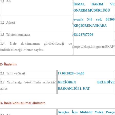
1.1.
Adı
:
İKMAL BAKIM VE
ONARIM MÜDÜRLÜĞÜ
ovacık 548 cad. 06300
1.2.
Adresi
:
KEÇİÖREN/ANKARA
1.3.
Telefon numarası
:
03123787700
1.4.
İhale dokümanının görülebileceği ve
:
https://ekap.kik.gov.tr/EKAP/
indirilebileceği internet sayfası
2- İhalenin
2.1.
Tarih ve Saati
:
17.06.2026 - 14:00
2.2.
Yapılacağı (e-tekliflerin açılacağı)
KEÇİÖREN BELEDİYE
:
adres
BAŞKANLIĞI 1. KAT
3- İhale konusu mal alımının
Araçlar İçin Muhtelif Yedek Parça