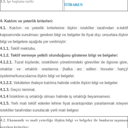
3.5.
İşe başlama tarihi
:
İTİBAREN
4- Katılım ve yeterlik kriterleri:
4.1.
Katılım ve yeterlik kriterlerine ilişkin istekliler tarafından e-teklif
kapsamında sunulması gereken bilgi ve belgeler ile fiyat dışı unsurlara ilişkin
bilgi ve belgelere aşağıda yer verilmiştir:
4.1.1.
Teklif mektubu.
4.1.2. Teklif vermeye yetkili olunduğunu gösteren bilgi ve belgeler:
4.1.2.1.
Tüzel kişilerde; isteklilerin yönetimindeki görevliler ile ilgisine göre,
ortaklar ve ortaklık oranlarına (halka arz edilen hisseler hariç)/
üyelerine/kurucularına ilişkin bilgi ve belgeler.
4.1.2.2.
Vekâleten ihaleye katılma halinde vekile ilişkin bilgi ve belgeler.
4.1.3.
Geçici teminat.
4.1.4
İsteklinin iş ortaklığı olması halinde iş ortaklığı beyannamesi.
4.1.5.
Yerli malı teklif edenler lehine fiyat avantajından yararlanmak isteyen
istekliler tarafından sunulacak yerli malı belgesi
4.2. Ekonomik ve mali yeterliğe ilişkin bilgi ve belgeler ile bunların taşıması
gereken kriterler: