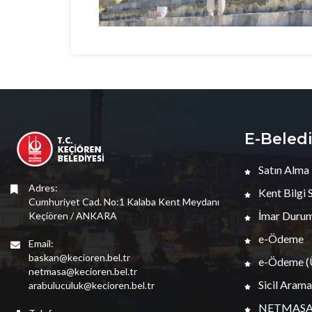
E-Beled
Satın Alma
Adres:
Kent Bilgi 
Cumhuriyet Cad. No:1 Kalaba Kent Meydanı
İmar Durum
Keçiören / ANKARA
e-Ödeme
Email:
baskan@kecioren.bel.tr
e-Ödeme (Ü
netmasa@kecioren.bel.tr
Sicil Arama
arabuluculuk@kecioren.bel.tr
NETMAS