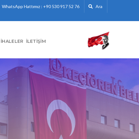
WhatsApp Hattımız : +90 530 917 52 76
Ara
İHALELER
İLETIŞIM