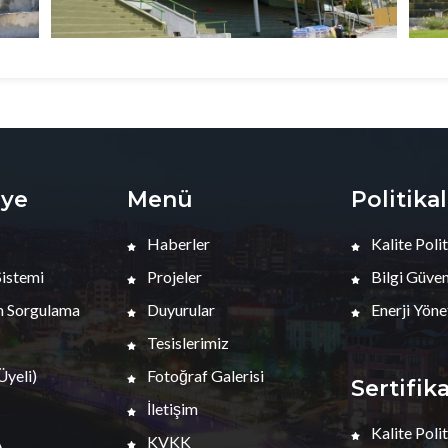
iye
Menü
Politika
Haberler
Kalite Polit
Sistemi
Projeler
Bilgi Güvenl
 Sorgulama
Duyurular
Enerji Yöne
Tesislerimiz
yeli)
Fotoğraf Galerisi
Sertifik
İletişim
Kalite Polit
A
KVKK