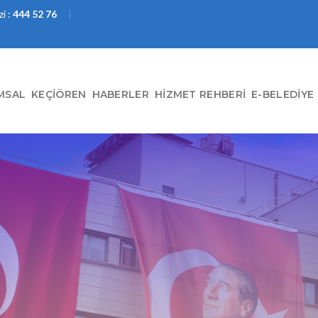
i :
444 52 76
MSAL
KEÇIÖREN
HABERLER
HIZMET REHBERI
E-BELEDIYE