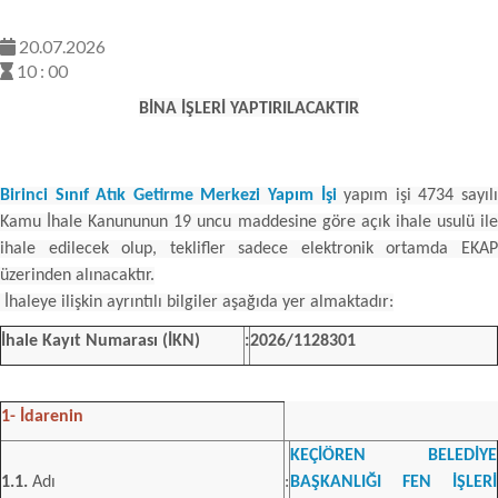
20.07.2026
10 : 00
BİNA İŞLERİ YAPTIRILACAKTIR
Birinci Sınıf Atık Getirme Merkezi Yapım İşi
yapım işi 4734 sayıl
Kamu İhale Kanununun 19 uncu maddesine göre açık ihale usulü ile
ihale edilecek olup, teklifler sadece elektronik ortamda EKAP
üzerinden alınacaktır.
İhaleye ilişkin ayrıntılı bilgiler aşağıda yer almaktadır:
İhale Kayıt Numarası (İKN)
:
2026/1128301
1- İdarenin
KEÇİÖREN BELEDİYE
1.1.
Adı
:
BAŞKANLIĞI FEN İŞLERİ