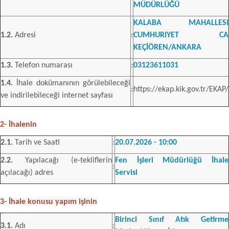
MÜDÜRLÜĞÜ
KALABA MAHALLESI
1.2.
Adresi
:
CUMHURIYET CA
KEÇİÖREN/ANKARA
1.3.
Telefon numarası
:
03123611031
1.4.
İhale dokümanının görülebileceği
:
https://ekap.kik.gov.tr/EKAP/
ve indirilebileceği internet sayfası
2- İhalenin
2.1.
Tarih ve Saati
:
20.07.2026 - 10:00
2.2.
Yapılacağı (e-tekliflerin
Fen İşleri Müdürlüğü İhale
:
açılacağı) adres
Servisi
3- İhale konusu yapım işinin
Birinci Sınıf Atık Getirme
3.1.
Adı
: