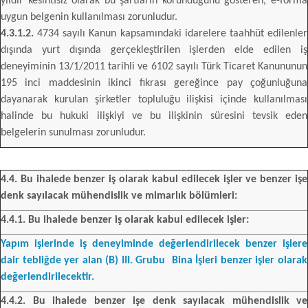
yıldır kesintisiz olarak bu şartların korunduğunu gösteren, e-forma
uygun belgenin kullanılması zorunludur.
4.3.1.2.
4734 sayılı Kanun kapsamındaki idarelere taahhüt edilenler
dışında yurt dışında gerçekleştirilen işlerden elde edilen iş
deneyiminin 13/1/2011 tarihli ve 6102 sayılı Türk Ticaret Kanununun
195 inci maddesinin ikinci fıkrası gereğince pay çoğunluğuna
dayanarak kurulan şirketler topluluğu ilişkisi içinde kullanılması
halinde bu hukuki ilişkiyi ve bu ilişkinin süresini tevsik eden
belgelerin sunulması zorunludur.
4.4. Bu ihalede benzer iş olarak kabul edilecek işler ve benzer işe
denk sayılacak mühendislik ve mimarlık bölümleri:
4.4.1. Bu ihalede benzer iş olarak kabul edilecek işler:
Yapım işlerinde iş deneyiminde değerlendirilecek benzer işlere
dair tebliğde yer alan (B) III. Grubu Bina İşleri benzer işler olarak
değerlendirilecektir.
4.4.2. Bu ihalede benzer işe denk sayılacak mühendislik ve