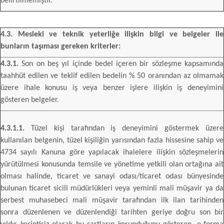
belirtilmemiştir.
4.3. Mesleki ve teknik yeterliğe ilişkin bilgi ve belgeler ile
bunların taşıması gereken kriterler:
4.3.1.
Son on beş yıl içinde bedel içeren bir sözleşme kapsamında
taahhüt edilen ve teklif edilen bedelin % 50 oranından az olmamak
üzere ihale konusu iş veya benzer işlere ilişkin iş deneyimini
gösteren belgeler.
4.3.1.1.
Tüzel kişi tarafından iş deneyimini göstermek üzere
kullanılan belgenin, tüzel kişiliğin yarısından fazla hissesine sahip ve
4734 sayılı Kanuna göre yapılacak ihalelere ilişkin sözleşmelerin
yürütülmesi konusunda temsile ve yönetime yetkili olan ortağına ait
olması halinde, ticaret ve sanayi odası/ticaret odası bünyesinde
bulunan ticaret sicili müdürlükleri veya yeminli mali müşavir ya da
serbest muhasebeci mali müşavir tarafından ilk ilan tarihinden
sonra düzenlenen ve düzenlendiği tarihten geriye doğru son bir