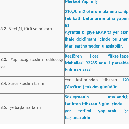
Merkezi Yapım İşi
210,70 m2 oturum alanına sahip
tek katlı betonarme bina yapım
işi
3.2.
Niteliği, türü ve miktarı
:
Ayrıntılı bilgiye EKAP’ta yer alan
ihale dokümanı içinde bulunan
idari şartnameden ulaşılabilir.
Keçiören İlçesi Yükseltepe
3.3.
Yapılacağı/teslim edileceği
:
Mahallesi 92285 ada 1 parselde
yer
bulunan arazi
Yer tesliminden itibaren
120
3.4.
Süresi/teslim tarihi
:
(YüzYirmi) takvim günüdür
.
Sözleşmenin imzalandığı
tarihten itibaren 5 gün içinde
3.5.
İşe başlama tarihi
:
yer teslimi yapılarak işe
başlanacaktır.