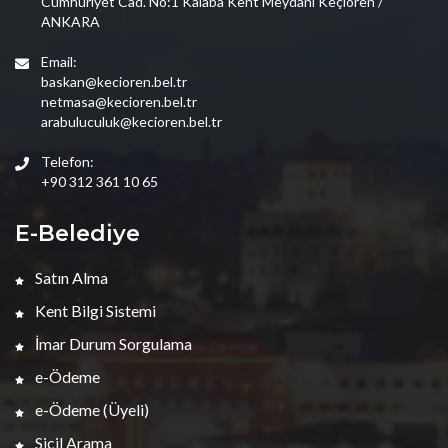
Cumhuriyet Cad. No:1 Kalaba Kent Meydanı Keçiören /
ANKARA
Email:
baskan@kecioren.bel.tr
netmasa@kecioren.bel.tr
arabuluculuk@kecioren.bel.tr
Telefon:
+90 312 361 10 65
E-Belediye
Satın Alma
Kent Bilgi Sistemi
İmar Durum Sorgulama
e-Ödeme
e-Ödeme (Üyeli)
Sicil Arama