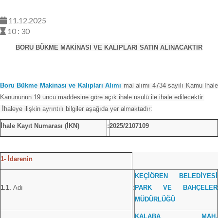
11.12.2025
10 : 30
BORU BÜKME MAKİNASI VE KALIPLARI SATIN ALINACAKTIR
Boru Bükme Makinası ve Kalıpları Alımı
mal alımı 4734 sayılı Kamu İhal
Kanununun 19 uncu maddesine göre açık ihale usulü ile ihale edilecektir.
İhaleye ilişkin ayrıntılı bilgiler aşağıda yer almaktadır:
İhale Kayıt Numarası (İKN)
:
2025/2107109
1- İdarenin
KEÇİÖREN BELEDİYESİ
1.1.
Adı
:
PARK VE BAHÇELER
MÜDÜRLÜĞÜ
KALABA MAH.