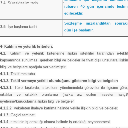
3.4.
Süresi/teslim tarihi
:
itibaren 45 gün içerisinde teslim
edilecektir.
Sözleşme imzalandıktan sonraki
3.5.
İşe başlama tarihi
:
gün işe başlanır.
4- Katılım ve yeterlik kriterleri:
4.1.
Katılım ve yeterlik kriterlerine ilişkin istekliler tarafından e-teklif
kapsamında sunulması gereken bilgi ve belgeler ile fiyat dışı unsurlara ilişkin
bilgi ve belgelere aşağıda yer verilmiştir:
4.1.1.
Teklif mektubu.
4.1.2. Teklif vermeye yetkili olunduğunu gösteren bilgi ve belgeler:
4.1.2.1.
Tüzel kişilerde; isteklilerin yönetimindeki görevliler ile ilgisine göre,
ortaklar ve ortaklık oranlarına (halka arz edilen hisseler hariç)/
üyelerine/kurucularına ilişkin bilgi ve belgeler.
4.1.2.2.
Vekâleten ihaleye katılma halinde vekile ilişkin bilgi ve belgeler.
4.1.3.
Geçici teminat.
4.1.4
İsteklinin iş ortaklığı olması halinde iş ortaklığı beyannamesi.