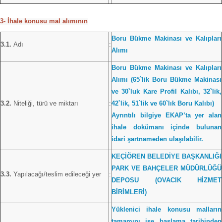
3- İhale konusu mal alımının
Boru Bükme Makinası ve Kalıpları
3.1.
Adı
:
Alımı
Boru Bükme Makinası ve Kalıpları
Alımı (65`lik Boru Bükme Makinası
ve 30`luk Kare Profil Kalıbı, 32`lik,
3.2.
Niteliği, türü ve miktarı
:
42`lik, 51`lik ve 60`lık Boru Kalıbı)
Ayrıntılı bilgiye EKAP’ta yer alan
ihale dokümanı içinde bulunan
idari şartnameden ulaşılabilir.
KEÇİÖREN BELEDİYE BAŞKANLIĞI
PARK VE BAHÇELER MÜDÜRLÜĞÜ
3.3.
Yapılacağı/teslim edileceği yer
:
DEPOSU (OVACIK HİZMET
BİRİMLERİ)
Yüklenici ihale konusu malların
tamamını işe başlama tarihinden