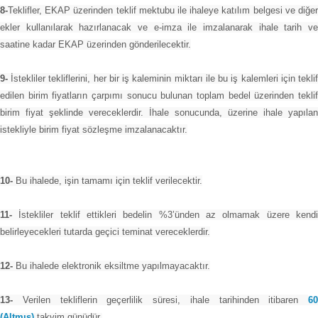
8-
Teklifler, EKAP üzerinden teklif mektubu ile ihaleye katılım belgesi ve diğer
ekler kullanılarak hazırlanacak ve e-imza ile imzalanarak ihale tarih ve
saatine kadar EKAP üzerinden gönderilecektir.
9-
İstekliler tekliflerini, her bir iş kaleminin miktarı ile bu iş kalemleri için teklif
edilen birim fiyatların çarpımı sonucu bulunan toplam bedel üzerinden teklif
birim fiyat şeklinde vereceklerdir. İhale sonucunda, üzerine ihale yapılan
istekliyle birim fiyat sözleşme imzalanacaktır.
10-
Bu ihalede, işin tamamı için teklif verilecektir.
11-
İstekliler teklif ettikleri bedelin %3’ünden az olmamak üzere kendi
belirleyecekleri tutarda geçici teminat vereceklerdir.
12-
Bu ihalede elektronik eksiltme yapılmayacaktır.
13-
Verilen tekliflerin geçerlilik süresi, ihale tarihinden itibaren
60
(Altmış)
takvim günüdür.