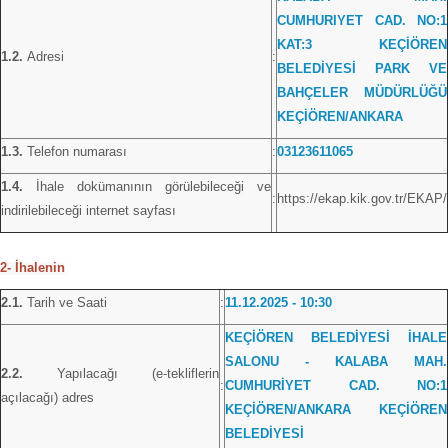
CUMHURIYET CAD. NO:1
KAT:3 KEÇİÖREN
1.2.
Adresi
:
BELEDİYESİ PARK VE
BAHÇELER MÜDÜRLÜĞÜ
KEÇİÖREN/ANKARA
1.3.
Telefon numarası
:
03123611065
1.4.
İhale dokümanının görülebileceği ve
:
https://ekap.kik.gov.tr/EKAP/
indirilebileceği internet sayfası
2- İhalenin
2.1.
Tarih ve Saati
:
11.12.2025 - 10:30
KEÇİÖREN BELEDİYESİ İHALE
SALONU - KALABA MAH.
2.2.
Yapılacağı (e-tekliflerin
:
CUMHURİYET CAD. NO:1
açılacağı) adres
KEÇİÖREN/ANKARA KEÇİÖREN
BELEDİYESİ