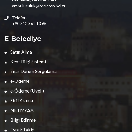
arabuluculuk@kecioren.bel.tr
Telefon:
+90 312 361 10 65
E-Belediye
Satın Alma
Kent Bilgi Sistemi
İmar Durum Sorgulama
e-Ödeme
e-Ödeme (Üyeli)
Sicil Arama
NETMASA
Bilgi Edinme
Evrak Takip