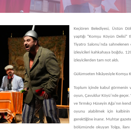
Keçiören Belediyesi, Üstün Dö
yaptığı "Komşu Köyün Delisi" ti
Tiyatro Salonu’nda sahnelenen 
izleyicileri kahkahaya boğdu. 1
izleyicilerden tam not aldı.
Gülümseten hikâyesiyle Komşu K
Toplum içinde kabul görmenin ve
oyun, Çavuldur Köyü’nde geçer. Y
ve Tırmıkçı Hüseyin Ağa’nın kend
oyunu alabilmek için kalbinin
gerektiğine inanır. Muhtar gazetey
bölümünde okuyan Tolga, ilanı 