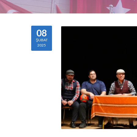
08
ŞUBAT
2025