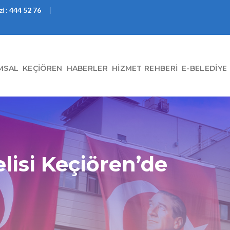
i :
444 52 76
MSAL
KEÇIÖREN
HABERLER
HIZMET REHBERI
E-BELEDIYE
isi Keçiören’de