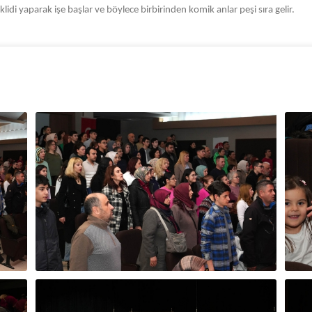
klidi yaparak işe başlar ve böylece birbirinden komik anlar peşi sıra gelir.