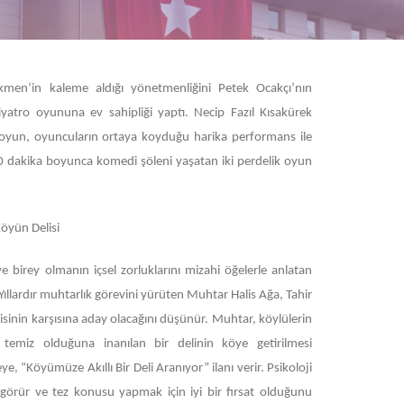
kmen’in kaleme aldığı yönetmenliğini Petek Ocakçı’nın
yatro oyununa ev sahipliği yaptı. Necip Fazıl Kısakürek
oyun, oyuncuların ortaya koyduğu harika performans ile
20 dakika boyunca komedi şöleni yaşatan iki perdelik oyun
öyün Delisi
 birey olmanın içsel zorluklarını mizahi öğelerle anlatan
ıllardır muhtarlık görevini yürüten Muhtar Halis Ağa, Tahir
isinin karşısına aday olacağını düşünür. Muhtar, köylülerin
 temiz olduğuna inanılan bir delinin köye getirilmesi
e, “Köyümüze Akıllı Bir Deli Aranıyor” ilanı verir. Psikoloji
görür ve tez konusu yapmak için iyi bir fırsat olduğunu