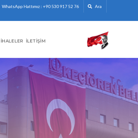
WhatsApp Hattımız : +90 530 917 52 76
Ara
İHALELER
İLETIŞIM