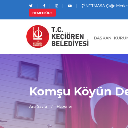
NETMASA Çağrı Merkez
HEMEN ÖDE
BAŞKAN
KURU
Komşu Köyün Del
Ana Sayfa
Haberler