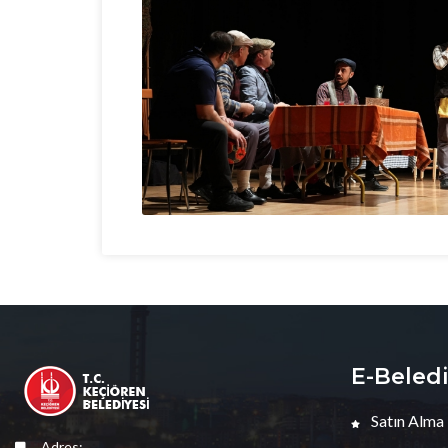
E-Beled
Satın Alma
Adres: