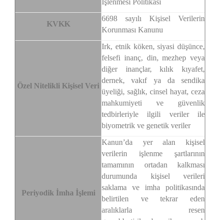
İşlenmesi Politikası
6698 sayılı Kişisel Verilerin
KVKK
Korunması Kanunu
Irk, etnik köken, siyasi düşünce,
felsefi inanç, din, mezhep veya
diğer inançlar, kılık kıyafet,
dernek, vakıf ya da sendika
Özel Nitelikli Kişisel Veri
üyeliği, sağlık, cinsel hayat, ceza
mahkumiyeti ve güvenlik
tedbirleriyle ilgili veriler ile
biyometrik ve genetik veriler
Kanun’da yer alan kişisel
verilerin işlenme şartlarının
tamamının ortadan kalkması
durumunda kişisel verileri
saklama ve imha politikasında
Periyodik İmha İşlemi
belirtilen ve tekrar eden
aralıklarla resen