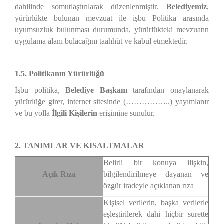
dahilinde somutlaştırılarak düzenlenmiştir.
Belediyemiz
,
yürürlükte bulunan mevzuat ile işbu Politika arasında
uyumsuzluk bulunması durumunda, yürürlükteki mevzuatın
uygulama alanı bulacağını taahhüt ve kabul etmektedir.
1.5. Politikanın Yürürlüğü
İşbu politika,
Belediye Başkanı
tarafından onaylanarak
yürürlüğe girer, internet sitesinde (……………..) yayımlanır
ve bu yolla
İlgili Kişilerin
erişimine sunulur.
2. TANIMLAR VE KISALTMALAR
Belirli bir konuya ilişkin,
Açık Rıza
bilgilendirilmeye dayanan ve
özgür iradeyle açıklanan rıza
Kişisel verilerin, başka verilerle
eşleştirilerek dahi hiçbir surette