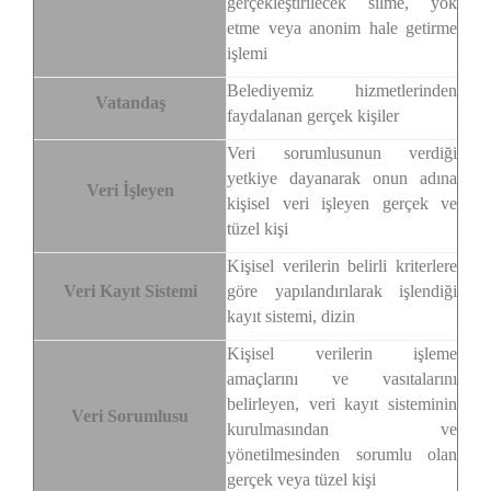
gerçekleştirilecek silme, yok
etme veya anonim hale getirme
işlemi
Belediyemiz hizmetlerinden
Vatandaş
faydalanan gerçek kişiler
Veri sorumlusunun verdiği
yetkiye dayanarak onun adına
Veri İşleyen
kişisel veri işleyen gerçek ve
tüzel kişi
Kişisel verilerin belirli kriterlere
Veri Kayıt Sistemi
göre yapılandırılarak işlendiği
kayıt sistemi, dizin
Kişisel verilerin işleme
amaçlarını ve vasıtalarını
belirleyen, veri kayıt sisteminin
Veri Sorumlusu
kurulmasından ve
yönetilmesinden sorumlu olan
gerçek veya tüzel kişi