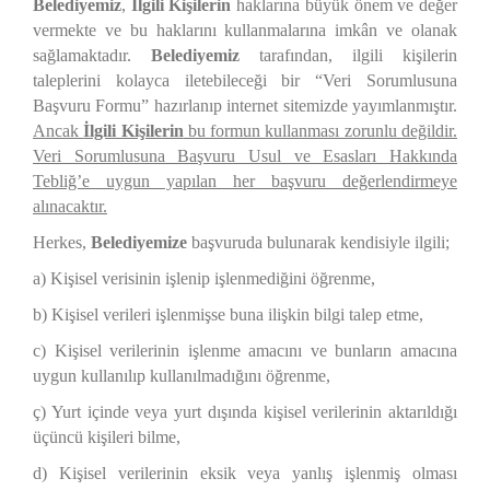
Belediyemiz
,
İlgili Kişilerin
haklarına büyük önem ve değer
vermekte ve bu haklarını kullanmalarına imkân ve olanak
sağlamaktadır.
Belediyemiz
tarafından, ilgili kişilerin
taleplerini kolayca iletebileceği bir “Veri Sorumlusuna
Başvuru Formu” hazırlanıp internet sitemizde yayımlanmıştır.
Ancak
İlgili Kişilerin
bu formun kullanması zorunlu değildir.
Veri Sorumlusuna Başvuru Usul ve Esasları Hakkında
Tebliğ’e uygun yapılan her başvuru değerlendirmeye
alınacaktır.
Herkes,
Belediyemize
başvuruda bulunarak kendisiyle ilgili;
a) Kişisel verisinin işlenip işlenmediğini öğrenme,
b) Kişisel verileri işlenmişse buna ilişkin bilgi talep etme,
c) Kişisel verilerinin işlenme amacını ve bunların amacına
uygun kullanılıp kullanılmadığını öğrenme,
ç) Yurt içinde veya yurt dışında kişisel verilerinin aktarıldığı
üçüncü kişileri bilme,
d) Kişisel verilerinin eksik veya yanlış işlenmiş olması