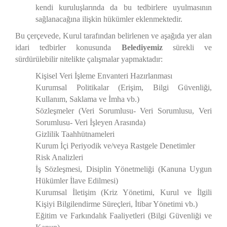
kendi kuruluşlarında da bu tedbirlere uyulmasının
sağlanacağına ilişkin hükümler eklenmektedir.
Bu çerçevede, Kurul tarafından belirlenen ve aşağıda yer alan
idari tedbirler konusunda
Belediyemiz
sürekli ve
sürdürülebilir nitelikte çalışmalar yapmaktadır:
Kişisel Veri İşleme Envanteri Hazırlanması
Kurumsal Politikalar (Erişim, Bilgi Güvenliği,
Kullanım, Saklama ve İmha vb.)
Sözleşmeler (Veri Sorumlusu- Veri Sorumlusu, Veri
Sorumlusu- Veri İşleyen Arasında)
Gizlilik Taahhütnameleri
Kurum İçi Periyodik ve/veya Rastgele Denetimler
Risk Analizleri
İş Sözleşmesi, Disiplin Yönetmeliği (Kanuna Uygun
Hükümler İlave Edilmesi)
Kurumsal İletişim (Kriz Yönetimi, Kurul ve İlgili
Kişiyi Bilgilendirme Süreçleri, İtibar Yönetimi vb.)
Eğitim ve Farkındalık Faaliyetleri (Bilgi Güvenliği ve