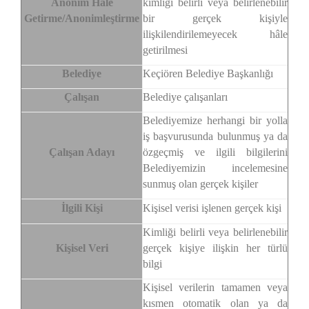
Anonim Hale
kimliği belirli veya belirlenebilir
Getirme/Anonimleştirme
bir gerçek kişiyle
ilişkilendirilemeyecek hâle
getirilmesi
Belediye
Keçiören Belediye Başkanlığı
Çalışan
Belediye çalışanları
Belediyemize herhangi bir yolla
iş başvurusunda bulunmuş ya da
Çalışan Adayı
özgeçmiş ve ilgili bilgilerini
Belediyemizin incelemesine
sunmuş olan gerçek kişiler
İlgili Kişi
Kişisel verisi işlenen gerçek kişi
Kimliği belirli veya belirlenebilir
Kişisel Veri
gerçek kişiye ilişkin her türlü
bilgi
Kişisel verilerin tamamen veya
kısmen otomatik olan ya da