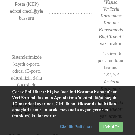
“
Kişisel
Posta (KEP)
Verilerin
adresi aracılığıyla
………………………
Korunması
başvuru
Kanunu
Kapsamında
Bilgi Talebi”
yazılacaktır.
Elektronik
Sistemlerimizde
postanın konu
kayıtlı e-posta
kısmına
adresi (E-posta
“Kişisel
adresinizin daha
Verilerin
öncesinde
………………………
Korunması
Çerez Politikası : Kişisel Verileri Koruma Kanunu'nun,
sistemlerimizde
Kanunu
Veri Sorumlulusunun Aydınlatma Yükümlülüğü başlıklı
kimliğiniz ile
Kapsamında
10. maddesi uyarınca, Gizlilik politikasında belirtilen
eşleşmiş olması
Bilgi Talebi”
amaçlarla sınırlı olarak, mevzuata uygun çerezler
gerekmektedir.)
(cookies) kullanıyoruz.
yazılacaktır.
Gizlilik Politikası