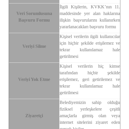
İlgili Kişilerin, KVKK’nın 11.
Veri Sorumlusuna
maddesinde yer alan haklarına
Başvuru Formu
ilişkin başvurularını kullanırken
yararlanacakları başvuru formu
Kişisel verilerin ilgili kullanıcılar
için hiçbir şekilde erişilemez ve
Veriyi Silme
tekrar kullanılamaz hale
getirilmesi
Kişisel verilerin hiç kimse
tarafından hiçbir şekilde
Veriyi Yok Etme
erişilemez, geri getirilemez ve
tekrar kullanılamaz hale
getirilmesi
Belediyemizin sahip olduğu
fiziksel yerleşkelere çeşitli
Ziyaretçi
amaçlarla girmiş olan veya
internet sitelerini ziyaret eden
gerçek kişiler