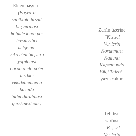
Elden başvuru
(Başvuru
sahibinin bizzat
başvurması
Zarfın üzerine
halinde kimliğini
“Kişisel
tevsik edici
Verilerin
belgenin,
Korunması
vekaleten başvuru
……………………
Kanunu
yapılması
Kapsamında
durumunda noter
Bilgi Talebi”
tasdikli
yazılacaktır.
vekaletnamenin
hazırda
bulundurulması
gerekmektedir.)
Tebligat
zarfına
“Kişisel
Verilerin