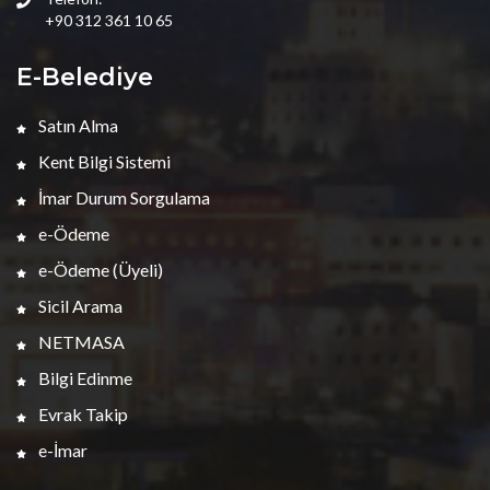
+90 312 361 10 65
E-Belediye
Satın Alma
Kent Bilgi Sistemi
İmar Durum Sorgulama
e-Ödeme
e-Ödeme (Üyeli)
Sicil Arama
NETMASA
Bilgi Edinme
Evrak Takip
e-İmar