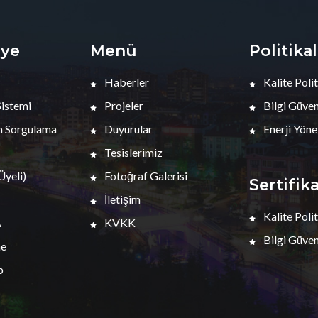
iye
Menü
Politika
Haberler
Kalite Polit
Sistemi
Projeler
Bilgi Güvenl
 Sorgulama
Duyurular
Enerji Yöne
Tesislerimiz
yeli)
Fotoğraf Galerisi
Sertifik
İletişim
Kalite Polit
A
KVKK
Bilgi Güvenl
me
p