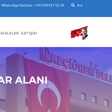
WhatsApp Hattımız : +90 530 917 52 76
Ara
İHALELER
İLETIŞIM
AR ALANI