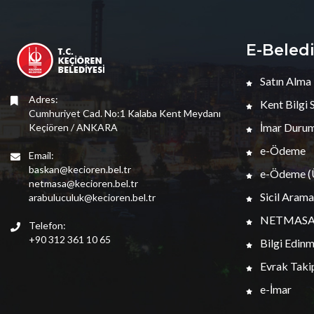
E-Beled
Satın Alma
Adres:
Kent Bilgi 
Cumhuriyet Cad. No:1 Kalaba Kent Meydanı
İmar Durum
Keçiören / ANKARA
e-Ödeme
Email:
baskan@kecioren.bel.tr
e-Ödeme (Ü
netmasa@kecioren.bel.tr
Sicil Arama
arabuluculuk@kecioren.bel.tr
NETMAS
Telefon:
+90 312 361 10 65
Bilgi Edin
Evrak Taki
e-İmar