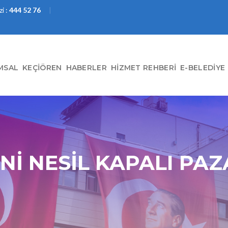
i :
444 52 76
MSAL
KEÇIÖREN
HABERLER
HIZMET REHBERI
E-BELEDIYE
İ NESİL KAPALI PAZ