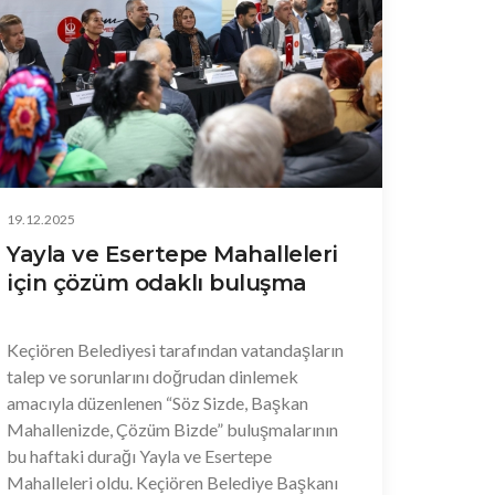
de yetişkinler yararlanabilirken; hafta sonları
ise yalnızca 5–17 yaş aralığındaki çocuklar buz
pateni keyfini ücretsiz olarak yaşayabiliyor.
19.12.2025
Yayla ve Esertepe Mahalleleri
için çözüm odaklı buluşma
Keçiören Belediyesi tarafından vatandaşların
talep ve sorunlarını doğrudan dinlemek
amacıyla düzenlenen “Söz Sizde, Başkan
Mahallenizde, Çözüm Bizde” buluşmalarının
bu haftaki durağı Yayla ve Esertepe
Mahalleleri oldu. Keçiören Belediye Başkanı