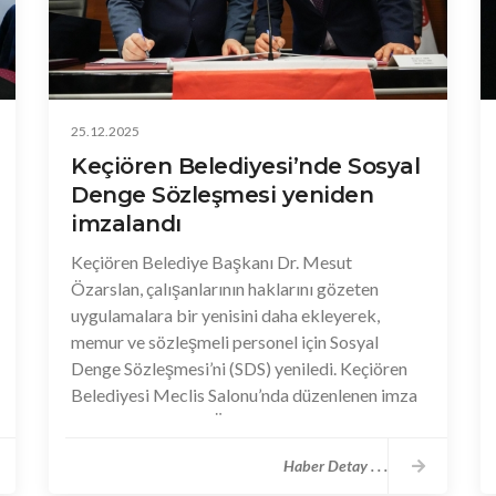
25.12.2025
Keçiören Belediyesi’nde Sosyal
Denge Sözleşmesi yeniden
imzalandı
Keçiören Belediye Başkanı Dr. Mesut
Özarslan, çalışanlarının haklarını gözeten
uygulamalara bir yenisini daha ekleyerek,
memur ve sözleşmeli personel için Sosyal
Denge Sözleşmesi’ni (SDS) yeniledi. Keçiören
Belediyesi Meclis Salonu’nda düzenlenen imza
töreninde, Başkan Özarslan ve Tüm Yerel
Yönetim Çalışanları Sendikası temsilcileri
Haber Detay . . .
arasında, 8. Dönem Toplu Sözleşme tavan