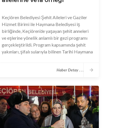
ailelerine vefa örneği
Keçiören Belediyesi Şehit Aileleri ve Gaziler
Hizmet Birimi ile Haymana Belediyesi iş
birliğinde, Keçiören’de yaşayan şehit anneleri
ve eşlerine yönelik anlamlı bir gezi programı
gerçekleştirildi. Program kapsamında şehit
yakınları, şifalı sularıyla bilinen Tarihi Haymana
Kaplıcaları’nı ziyaret etti. Gezi programı
kapsamında şehit yakınları; ulaşım, kaplıca ve
Haber Detay . . .
gün boyunca sunulan tüm hizmetlerden
ücretsiz olarak faydalandı. Günübirlik olarak
planlanan organizasyon, katılımcılar tarafından
memnuniyetle karşılandı.