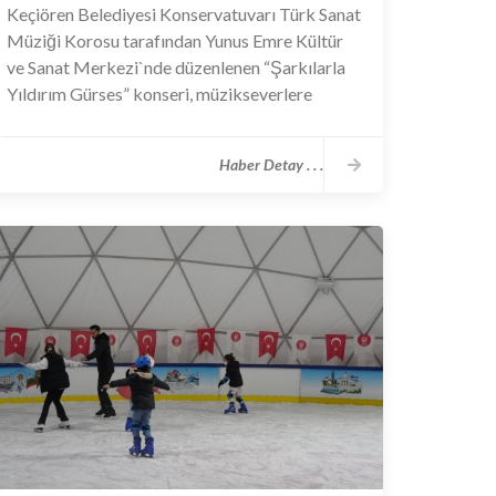
Keçiören Belediyesi Konservatuvarı Türk Sanat
Müziği Korosu tarafından Yunus Emre Kültür
ve Sanat Merkezi`nde düzenlenen “Şarkılarla
Yıldırım Gürses” konseri, müzikseverlere
nostalji dolu anlar yaşattı. Saygı duruşu ve
İstiklal Marşı’nın okunmasıyla başlayan
Haber Detay . . .
programda usta sanatçının hafızalara kazınan
eserleri hem koro hem de solo olarak
seslendirildi.