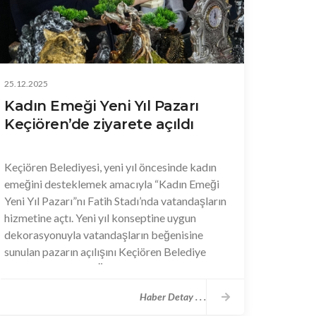
25.12.2025
Kadın Emeği Yeni Yıl Pazarı
Keçiören’de ziyarete açıldı
Keçiören Belediyesi, yeni yıl öncesinde kadın
emeğini desteklemek amacıyla “Kadın Emeği
Yeni Yıl Pazarı”nı Fatih Stadı’nda vatandaşların
hizmetine açtı. Yeni yıl konseptine uygun
dekorasyonuyla vatandaşların beğenisine
sunulan pazarın açılışını Keçiören Belediye
Başkanı Dr. Mesut Özarslan, eşi Filiz
Özarslan’a çiçek takdim ederek
Haber Detay . . .
gerçekleştirirken, programa CHP Ankara