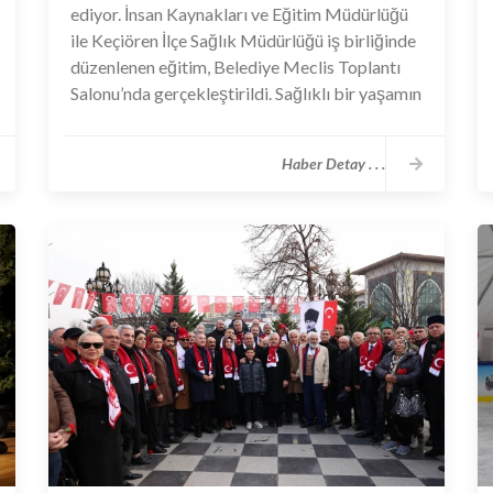
ediyor. İnsan Kaynakları ve Eğitim Müdürlüğü
ile Keçiören İlçe Sağlık Müdürlüğü iş birliğinde
düzenlenen eğitim, Belediye Meclis Toplantı
Salonu’nda gerçekleştirildi. Sağlıklı bir yaşamın
temellerini atmak, daha bilinçli ve sağlıklı bir
toplum yapısı oluşturmak hedefiyle hazırlanan
Haber Detay . . .
eğitim öğrenciler tarafından dikkatle takip
edildi. Uzman doktor, fizyoterapist ve
hemşireden oluşan ekip; “Sağlıklı beslenme ve
obezite, fiziksel aktivite ve egzersizin önemi,
bulaşıcı hastalıklardan korunma yöntemleri,
cinsel sağlık ve üreme sağlığı” konularında
bilgilendirici sunumlar yaptı. Eğitim boyunca
öğrencilerin merak ettikleri sorular
yanıtlanırken, günlük yaşamda
uygulanabilecek sağlıklı alışkanlıklar üzerinde
pratik öneriler paylaşıldı.