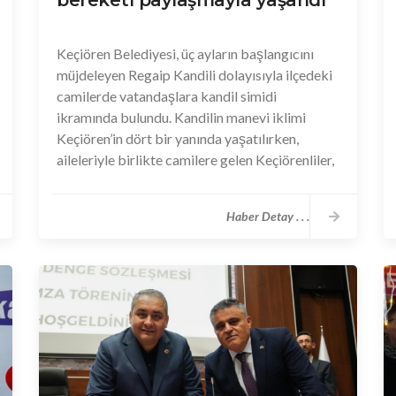
bereketi paylaşmayla yaşandı
Keçiören Belediyesi, üç ayların başlangıcını
müjdeleyen Regaip Kandili dolayısıyla ilçedeki
camilerde vatandaşlara kandil simidi
ikramında bulundu. Kandilin manevi iklimi
Keçiören’in dört bir yanında yaşatılırken,
aileleriyle birlikte camilere gelen Keçiörenliler,
paylaşmanın bereketini ve güzelliğini bir arada
yaşadı.
Haber Detay . . .