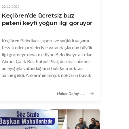
22.12.2025
Keçiören’de ücretsiz buz
pateni keyfi yoğun ilgi görüyor
Keçiören Belediyesi, sporu ve sağlıklı yaşamı
teşvik eden projeleriyle vatandaşlardan büyük
ilgi görmeye devam ediyor. Belediyeye ait olan
Ahmet Çalık Buz Pateni Pisti, ücretsiz hizmet
anlayışıyla vatandaşların buluşma noktası
haline geldi. Ankara’nın birçok noktasın büyük
ilgi gören buz pateni pistinde vatandaşlar kış
sporunun keyfini yaşıyor. Haftada 6 gün
Haber Detay . . .
ücretsiz hizmet veren tesis, yalnızca pazartesi
günleri bakım ve onarım çalışmaları nedeniyle
kapalı bulunuyor. Tamamen ücretsiz olarak
vatandaşların kullanımında olan buz pateni
pistinden hafta içi günlerde hem çocuklar hem