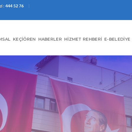
i :
444 52 76
MSAL
KEÇIÖREN
HABERLER
HIZMET REHBERI
E-BELEDIYE