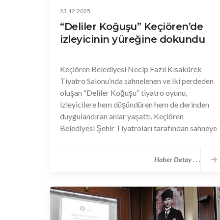
23.12.2025
“Deliler Koğuşu” Keçiören’de
izleyicinin yüreğine dokundu
Keçiören Belediyesi Necip Fazıl Kısakürek
Tiyatro Salonu’nda sahnelenen ve iki perdeden
oluşan “Deliler Koğuşu” tiyatro oyunu,
izleyicilere hem düşündüren hem de derinden
duygulandıran anlar yaşattı. Keçiören
Belediyesi Şehir Tiyatroları tarafından sahneye
taşınan oyun, gerçek yaşanmışlıklardan ilham
alan çarpıcı hikâyesiyle izleyicilerin kalbine
Haber Detay . . .
dokundu. Zaman zaman gülümseten
sahneleriyle dikkat çeken Deliler Koğuşu,
özellikle dramatik anlatımıyla salondaki birçok
izleyiciyi gözyaşlarına boğdu. Oyun boyunca
ve finalde yükselen alkışlar, izleyicilerin