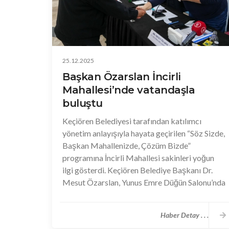
25.12.2025
Başkan Özarslan İncirli
Mahallesi’nde vatandaşla
buluştu
Keçiören Belediyesi tarafından katılımcı
yönetim anlayışıyla hayata geçirilen “Söz Sizde,
Başkan Mahallenizde, Çözüm Bizde”
programına İncirli Mahallesi sakinleri yoğun
ilgi gösterdi. Keçiören Belediye Başkanı Dr.
Mesut Özarslan, Yunus Emre Düğün Salonu’nda
düzenlenen programda vatandaşların talep,
öneri ve sorunlarını birebir dinleyerek çözüm
Haber Detay . . .
önerileri sundu. Saygı duruşu ve İstiklal