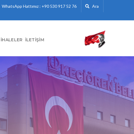
WhatsApp Hattımız : +90 530 917 52 76
Ara
İHALELER
İLETIŞIM