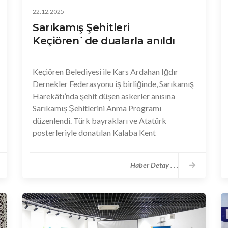
22.12.2025
Sarıkamış Şehitleri
Keçiören`de dualarla anıldı
Keçiören Belediyesi ile Kars Ardahan Iğdır
Dernekler Federasyonu iş birliğinde, Sarıkamış
Harekâtı’nda şehit düşen askerler anısına
Sarıkamış Şehitlerini Anma Programı
düzenlendi. Türk bayrakları ve Atatürk
posterleriyle donatılan Kalaba Kent
Meydanı’ndaki Sarıkamış Şehitleri Anıtı
önünde düzenlenen program, saygı duruşu ve
Haber Detay . . .
İstiklal Marşı ile başladı. Ardından Kur’an-ı
Kerim tilaveti yapılıp şehitler için dua edildi.