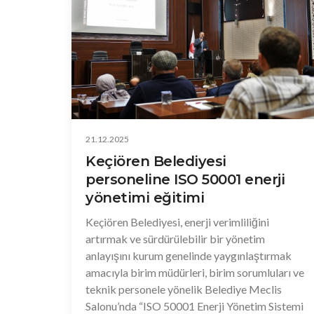
sahnedeki performansa duyduğu beğeniyi
ortaya koydu.
21.12.2025
Keçiören Belediyesi
personeline ISO 50001 enerji
yönetimi eğitimi
Keçiören Belediyesi, enerji verimliliğini
artırmak ve sürdürülebilir bir yönetim
anlayışını kurum genelinde yaygınlaştırmak
amacıyla birim müdürleri, birim sorumluları ve
teknik personele yönelik Belediye Meclis
Salonu’nda “ISO 50001 Enerji Yönetim Sistemi