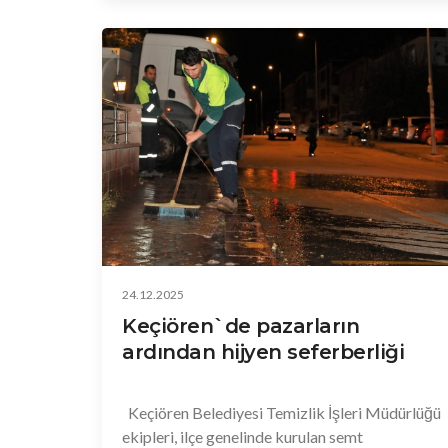
Marşı’nın okunmasıyla başlayan programa;
CHP Ankara Milletvekili Semra Dinçer, CHP
Keçiören İlçe Başkanı Görkem Cevahir
Yıldırım, İncirli Mahalle Muhtarı Bektaş Yener
Çelik, belediye meclis üyeleri, başkan
yardımcıları, birim müdürleri, sivil toplum
kuruluşu temsilcileri ve çok sayıda mahalle
sakini katıldı.
24.12.2025
Keçiören`de pazarların
ardından hijyen seferberliği
Keçiören Belediyesi Temizlik İşleri Müdürlüğü
ekipleri, ilçe genelinde kurulan semt