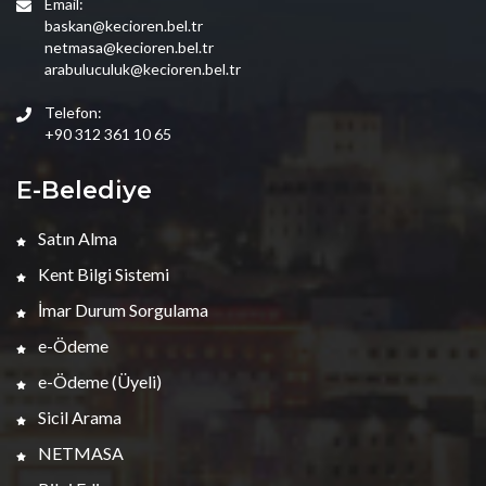
Email:
baskan@kecioren.bel.tr
netmasa@kecioren.bel.tr
arabuluculuk@kecioren.bel.tr
Telefon:
+90 312 361 10 65
E-Belediye
Satın Alma
Kent Bilgi Sistemi
İmar Durum Sorgulama
e-Ödeme
e-Ödeme (Üyeli)
Sicil Arama
NETMASA