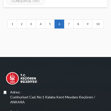
GÜNDEM DETAYI
1
2
3
4
5
6
7
8
9
10
Adres:
Cumhuriyet Cad. No:1 Kalaba Kent Meydanı Keçiören /
ANKARA